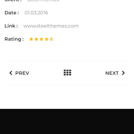
Date :
01.03.2016
Link :
www.steelthemes.com
Rating :
PREV
NEXT