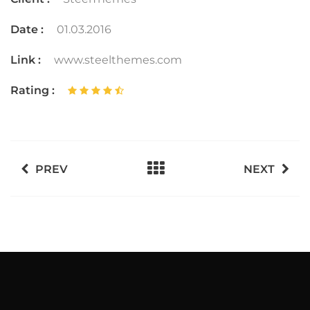
Date :
01.03.2016
Link :
www.steelthemes.com
Rating :
PREV
NEXT