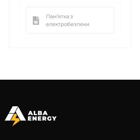
Пам’ятка з
електробезпеки