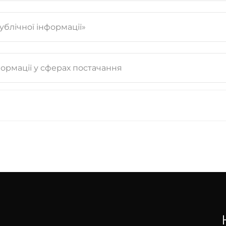
ублічної інформації»
формації у сферах постачання