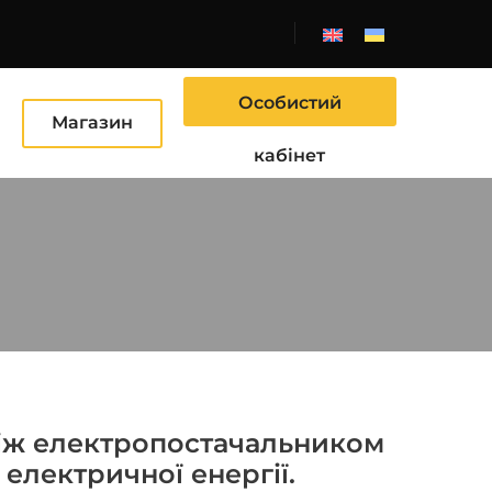
Особистий
Ю
Магазин
кабінет
між електропостачальником
лектричної енергії.