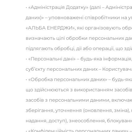
• «Адміністрація Додатку» (далі – Адмініс
даних)» – уповноважені співробітники на у
«АЛЬБА ЕНЕРДЖИ», які організовують обро
визначають цілі обробки персональних дан
підлягають обробці, дії або операції, що 
• «Персональні дані» – будь-яка інформаці
суб’єкту персональних даних – Користувача
• «Обробка персональних даних» – будь-яка 
що здійснюються з використанням засобів
засобів з персональними даними, включаюч
зберігання, уточнення (оновлення, зміна)
надання, доступ), знеособлення, блокува
• «Конфіденційність персональних даних» 