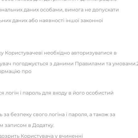
нальних даних особами, вимога не допускати
них даних або наявності іншої законної
у Користувачеві необхідно авторизуватися в
стувач погоджується з даними Правилами та умовами.
формацію про
ся логін і пароль для входу в його особистий
 за безпеку свого логіна і пароля, а також за
им записом в Додатку.
підозрить Користувача у вчиненні