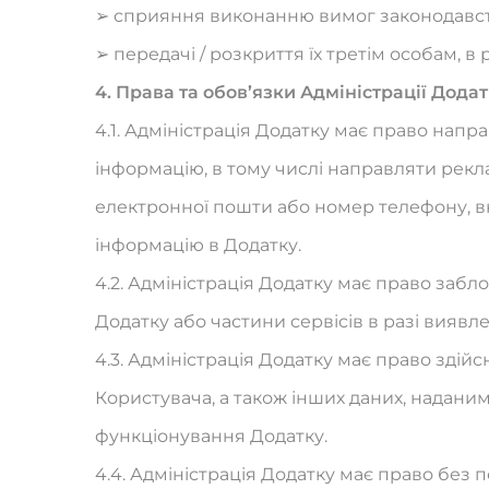
➢ сприяння виконанню вимог законодавст
➢ передачі / розкриття їх третім особам, в р
4. Права та обов’язки Адміністрації Дода
4.1. Адміністрація Додатку має право нап
інформацію, в тому числі направляти рекла
електронної пошти або номер телефону, в
інформацію в Додатку.
4.2. Адміністрація Додатку має право забл
Додатку або частини сервісів в разі вияв
4.3. Адміністрація Додатку має право зді
Користувача, а також інших даних, надани
функціонування Додатку.
4.4. Адміністрація Додатку має право бе