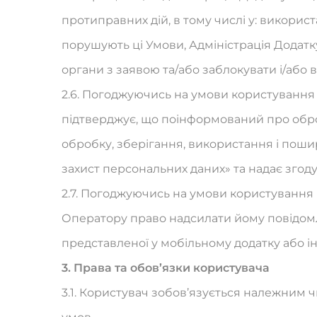
протиправних дій, в тому числі у: викорис
порушують ці Умови, Адміністрація Додатк
органи з заявою та/або заблокувати і/або
2.6. Погоджуючись на умови користування
підтверджує, що поінформований про обро
обробку, зберігання, використання і поши
захист персональних даних» та надає згоду
2.7. Погоджуючись на умови користування
Оператору право надсилати йому повідомл
представленої у мобільному додатку або 
3. Права та обов’язки користувача
3.1. Користувач зобов’язується належним