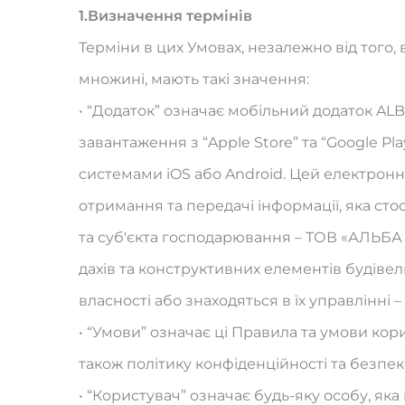
1.
Визначення термінів
Терміни в цих Умовах, незалежно від того,
множині, мають такі значення:
• “Додаток” означає мобільний додаток A
завантаження з “Apple Store” та “Google Pl
системами iOS або Android. Цей електронн
отримання та передачі інформації, яка ст
та суб′єкта господарювання – ТОВ «АЛЬБ
дахів та конструктивних елементів будівел
власності або знаходяться в їх управлінні –
• “Умови” означає ці Правила та умови кор
також політику конфіденційності та безпек
• “Користувач” означає будь-яку особу, як