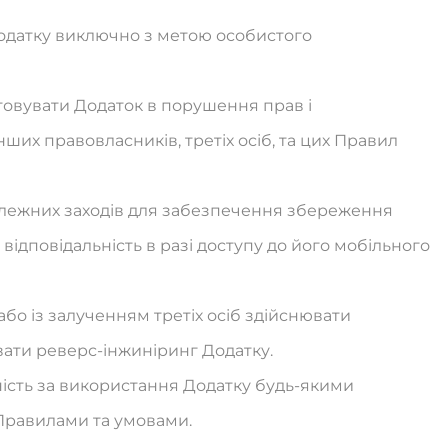
Додатку виключно з метою особистого
стовувати Додаток в порушення прав і
інших правовласників, третіх осіб, та цих Правил
належних заходів для забезпечення збереження
відповідальність в разі доступу до його мобільного
або із залученням третіх осіб здійснювати
вати реверс-інжиніринг Додатку.
ьність за використання Додатку будь-якими
Правилами та умовами.