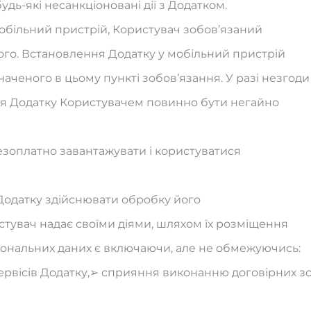
удь-які несанкціоновані дії з Додатком.
мобільний пристрій, Користувач зобов’язаний
ого. Встановлення Додатку у мобільний пристрій
ченого в цьому пункті зобов’язання. У разі незгоди
ня Додатку Користувачем повинно бути негайно
безоплатно завантажувати і користуватися
ї Додатку здійснювати обробку його
истувач надає своїми діями, шляхом їх розміщення
ональних даних є включаючи, але не обмежуючись:
ервісів Додатку,➢ сприяння виконанню договірних 