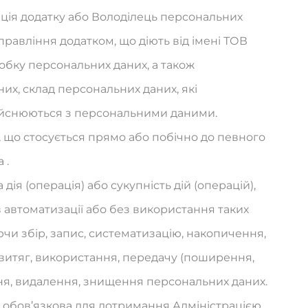
трація додатку або Володілець персональних
правління додатком, що діють від імені ТОВ
бку персональних даних, а також
их, склад персональних даних, які
здійснюються з персональними даними.
я, що стосується прямо або побічно до певного
 .
дія (операція) або сукупність дій (операцій),
 автоматизації або без використання таких
и збір, запис, систематизацію, накопичення,
, витяг, використання, передачу (поширення,
ння, видалення, знищення персональних даних.
– обов’язкова для дотримання Адміністрацією