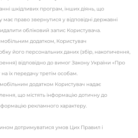
танні шкідливих програм, інших діянь, що
у має право звернутися у відповідні державні
 видалити обліковий запис Користувача.
 мобільним додатком, Користувач
бку його персональних даних (збір, накопичення,
рення) відповідно до вимог Закону України «Про
 на їх передачу третім особам.
 мобільним додатком Користувач надає
ення, що містять інформацію дотичну до
інформацію рекламного характеру.
 чином дотримуватися умов Цих Правил і