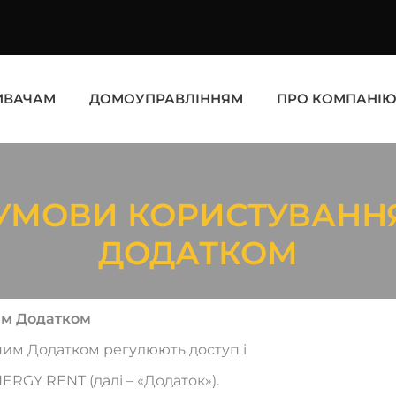
ИВАЧАМ
ДОМОУПРАВЛІННЯМ
ПРО КОМПАНІ
 УМОВИ КОРИСТУВАНН
ДОДАТКОМ
им Додатком
ним Додатком регулюють доступ і
RGY RENT (далі – «Додаток»).