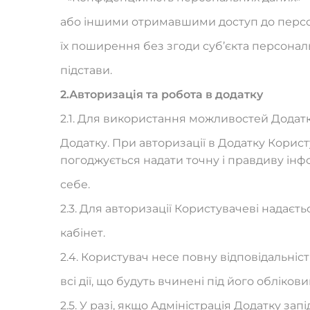
або іншими отримавшими доступ до персо
їх поширення без згоди суб’єкта персональ
підстави.
2.
Авторизація та робота в додатку
2.1. Для використання можливостей Додатк
Додатку. При авторизації в Додатку Кори
погоджується надати точну і правдиву ін
себе.
2.3. Для авторизації Користувачеві надаєть
кабінет.
2.4. Користувач несе повну відповідальність
всі дії, що будуть вчинені під його обліков
2.5. У разі, якщо Адміністрація Додатку за