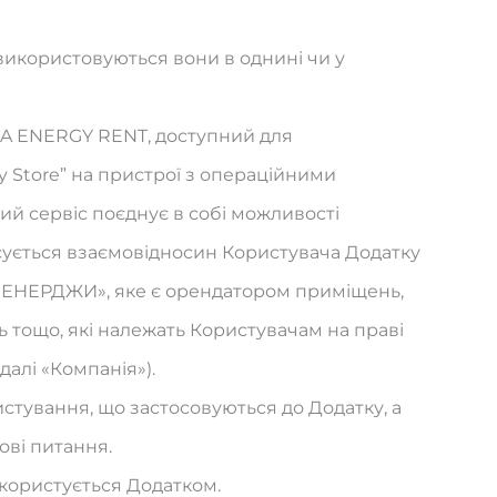
 використовуються вони в однині чи у
LBA ENERGY RENT, доступний для
ay Store” на пристрої з операційними
ий сервіс поєднує в собі можливості
осується взаємовідносин Користувача Додатку
А ЕНЕРДЖИ», яке є орендатором приміщень,
ь тощо, які належать Користувачам на праві
 далі «Компанія»).
истування, що застосовуються до Додатку, а
ові питання.
а користується Додатком.