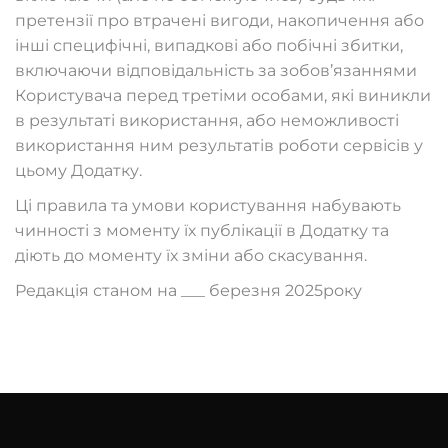
претензії про втрачені вигоди, накопичення або
інші специфічні, випадкові або побічні збитки,
включаючи відповідальність за зобов’язаннями
Користувача перед третіми особами, які виникли
в результаті використання, або неможливості
використання ним результатів роботи сервісів у
цьому Додатку.
Ці правила та умови користування набувають
чинності з моменту їх публікації в Додатку та
діють до моменту їх зміни або скасування.
Редакція станом на ___ березня 2025року