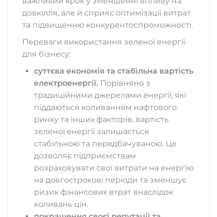
важливий крок у зменшенні впливу на
довкілля, але й сприяє оптимізації витрат
та підвищенню конкурентоспроможності.
Переваги використання зеленої енергії
для бізнесу:
суттєва економія та стабільна вартість
електроенергії.
Порівняно з
традиційними джерелами енергії, які
піддаються коливанням нафтового
ринку та інших факторів, вартість
зеленої енергії залишається
стабільною та передбачуваною. Це
дозволяє підприємствам
розраховувати свої витрати на енергію
на довгострокові періоди та зменшує
ризик фінансових втрат внаслідок
коливань цін.
покращення своєї репутації та