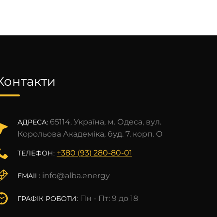
Контакти
65114, Україна, м. Одеса, вул.
АДРЕСА:
Корольова Академіка, буд. 7, корп. О
+380 (93) 280-80-01
ТЕЛЕФОН:
info@alba.energy
EMAIL:
Пн - Пт: 9 до 18
ГРАФІК РОБОТИ: