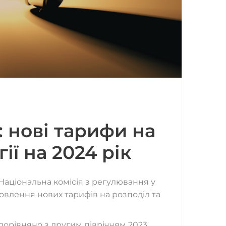
: нові тарифи на
ії на 2024 рік
Національна комісія з регулювання у
овлення нових тарифів на розподіл та
порівняно з другим півріччям 2023