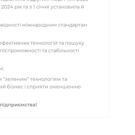
24 рік та з 1 січня установила й
повідності міжнародним стандартам
ефективних технологій та пошуку
оспроможності та стабільності
і.
 “зеленим” технологіям та
лий бізнес і сприяти зменшенню
підприємства!