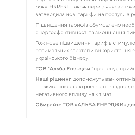
року. НКРЕКП також переглянула структ
затвердила нові тарифи на послуги з р
Підвищення тарифів обумовлено необхі
енергоефективності та зменшення вик
Тож нове підвищення тарифів стимулю
оптимальних стратегій використання 
українського бізнесу.
ТОВ “Альба Енерджи”
пропонує прийня
Наші рішення
допоможуть вам оптимізу
споживанню електроенергії з відновл
негативного впливу на клімат.
Обирайте ТОВ «АЛЬБА ЕНЕРДЖИ» для н