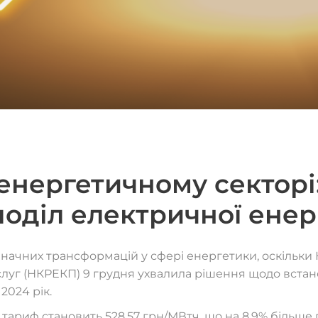
енергетичному секторі
оділ електричної енерг
значних трансформацій у сфері енергетики, оскільки 
луг (НКРЕКП) 9 грудня ухвалила рішення щодо встан
2024 рік.
ариф становить 528,57 грн/МВтч, що на 8,9% більше 