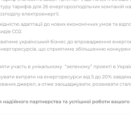
уру тарифів для 26 енергорозподільчих компаній на 20
озподілу електроенергії.
дністю адаптації до нових економічних умов та від
идів CO2.
ватиме український бізнес до впровадження енерго
енергоресурсів, що сприятиме збільшенню конкурент
ти участь в унікальному “зеленому” проекті в Україн
вати витрати на енергоресурси від 5 до 20% завдяки
юваних джерел, а отже заощаджувати, розвивати ста
адійного партнерства та успішної роботи вашого 