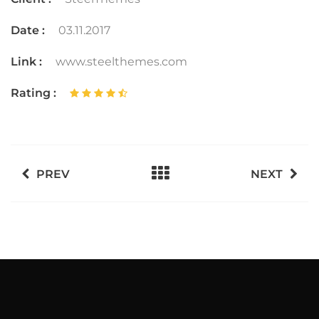
Date :
03.11.2017
Link :
www.steelthemes.com
Rating :
PREV
NEXT