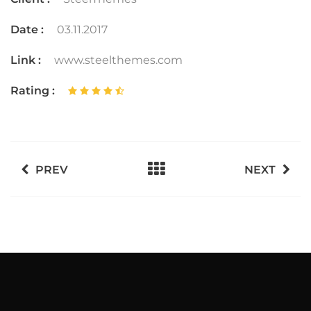
Date :
03.11.2017
Link :
www.steelthemes.com
Rating :
PREV
NEXT